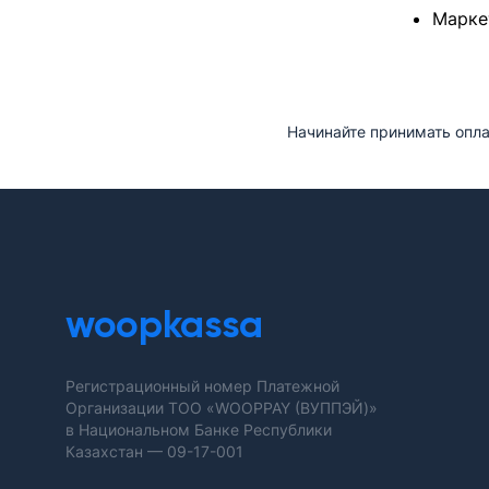
Марке
Начинайте принимать опл
woopkassa
Регистрационный номер Платежной
Организации ТОО «WOOPPAY (ВУППЭЙ)»
в Национальном Банке Республики
Казахстан —
09-17-001