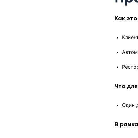
Как эт
Клиен
Автом
Ресто
Что для
Один 
В рамк