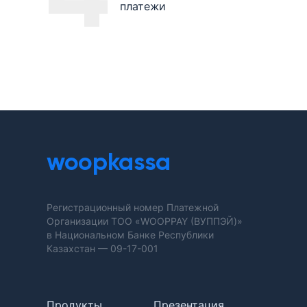
платежи
woopkassa
Регистрационный номер Платежной
Организации ТОО «WOOPPAY (ВУППЭЙ)»
в Национальном Банке Республики
Казахстан —
09-17-001
Продукты
Презентация