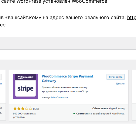
м сайте WordPress установлен WooCommerce
ив «вашсайт.ком» на адрес вашего реального сайта:
htt
rce