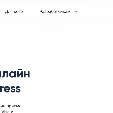
Для кого
Разработчикам
нлайн
ress
гин приема
 Visa и